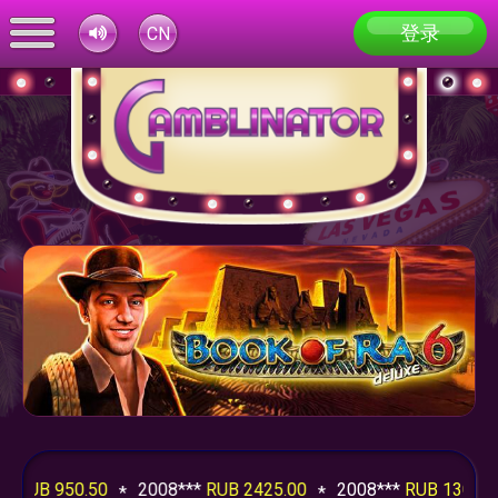
登录
CN
RUB 950.50
2008***
RUB 2425.00
2008***
RUB 13065.00